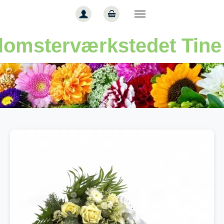
Gå til hoved-indhold
lomsterværkstedet Tine