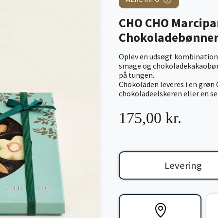
CHO CHO Marcipa
Chokoladebønne
Oplev en udsøgt kombination
smage og chokoladekakaobønn
på tungen.
Chokoladen leveres i en grøn 
chokoladeelskeren eller en sel
175,00 kr.
Levering