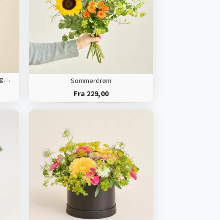
Floristens kreative buket, farverige nuancer
Sommerdrøm
Fra 229,00